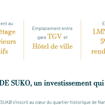
ent au
E
Emplacement entre
étage
LM
TGV
gare
et
rieurs
5
Hôtel de ville
ifs
ren
 SUKO, un investissement qui f
KØ s’inscrit au cœur du quartier historique de Na