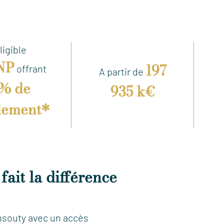
ligible
NP
197
offrant
A partir de
% de
935 k€
dement*
ait la différence
nsouty avec un accès