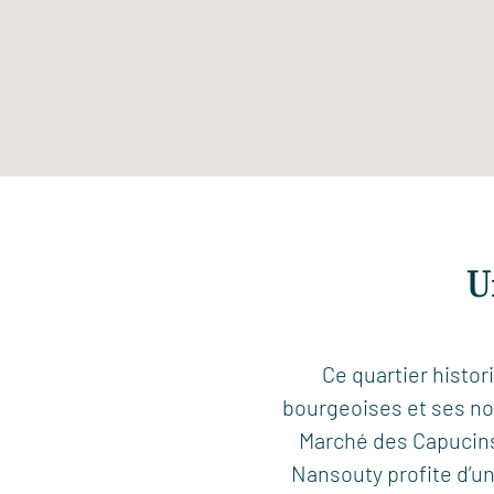
U
Ce quartier histor
bourgeoises et ses nom
Marché des Capucins,
Nansouty profite d’u